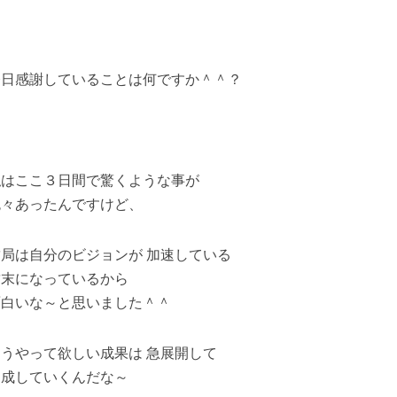
今日感謝していることは何ですか＾＾？
私はここ３日間で驚くような事が
色々あったんですけど、
結局は自分のビジョンが 加速している
結末になっているから
面白いな～と思いました＾＾
こうやって欲しい成果は 急展開して
達成していくんだな～