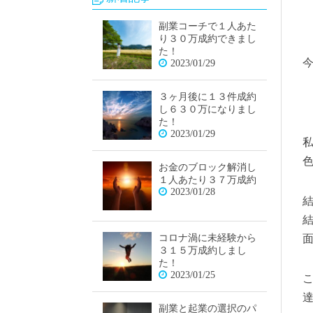
副業コーチで１人あた
り３０万成約できまし
た！
2023/01/29
３ヶ月後に１３件成約
し６３０万になりまし
た！
2023/01/29
お金のブロック解消し
１人あたり３７万成約
2023/01/28
コロナ渦に未経験から
３１５万成約しまし
た！
2023/01/25
副業と起業の選択のパ