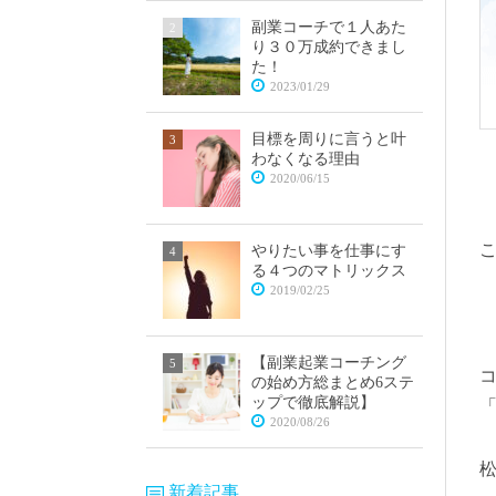
副業コーチで１人あた
り３０万成約できまし
た！
2023/01/29
目標を周りに言うと叶
わなくなる理由
2020/06/15
やりたい事を仕事にす
る４つのマトリックス
2019/02/25
【副業起業コーチング
の始め方総まとめ6ステ
ップで徹底解説】
2020/08/26
新着記事