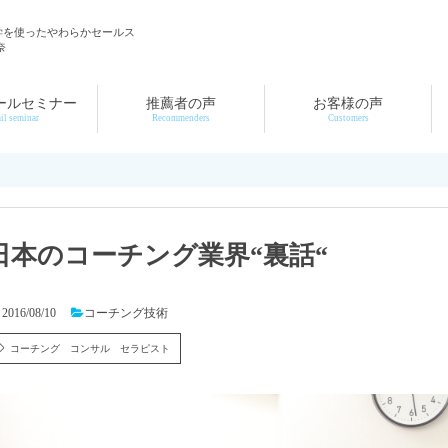
学を使ったやわらかセールス
奈
ールセミナー
推薦者の声
お客様の声
il seminar
Recommenders
Customers
日本のコーチング業界“裏話“
2016/08/10
コーチング技術
コーチング コンサル セラピスト