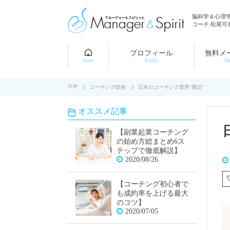
脳科学＆心理
コーチ 松尾可
プロフィール
無料メ
home
Profile
Ma
TOP
コーチング技術
日本のコーチング業界“裏話“
オススメ記事
【副業起業コーチング
の始め方総まとめ6ス
テップで徹底解説】
2020/08/26
【コーチング初心者で
も成約率を上げる最大
のコツ】
2020/07/05