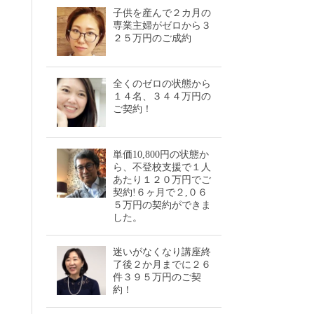
子供を産んで２カ月の
専業主婦がゼロから３
２５万円のご成約
全くのゼロの状態から
１４名、３４４万円の
ご契約！
単価10,800円の状態か
ら、不登校支援で１人
あたり１２０万円でご
契約!６ヶ月で２,０６
５万円の契約ができま
した。
迷いがなくなり講座終
了後２か月までに２６
件３９５万円のご契
約！