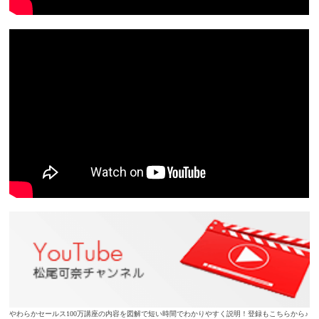
やわらかセールス100万講座の内容を図解で短い時間でわかりやすく説明！登録もこちらから♪