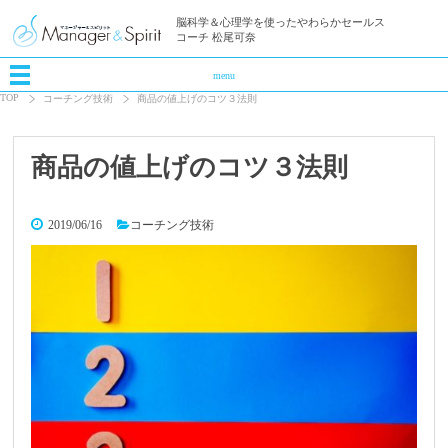
脳科学＆心理学を使ったやわらかセールス
コーチ 松尾可奈
menu
TOP
コーチング技術
商品の値上げのコツ３法則
商品の値上げのコツ３法則
2019/06/16
コーチング技術