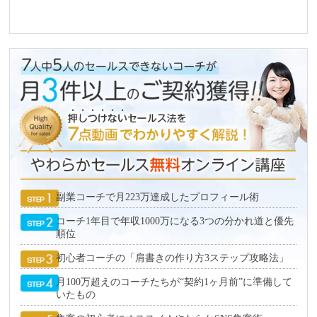
副業コーチで月223万達成したプロフィール術
コーチ1年目で年収1000万になる3つの分かれ道と優先
順位
初心者コーチの「肩書きの作り方3ステップ攻略法」
月100万超えのコーチたちが“契約1ヶ月前”に準備して
いたもの