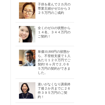
子供を産んで２カ月の
専業主婦がゼロから３
２５万円のご成約
全くのゼロの状態から
１４名、３４４万円の
ご契約！
単価10,800円の状態か
ら、不登校支援で１人
あたり１２０万円でご
契約!６ヶ月で２,０６
５万円の契約ができま
した。
迷いがなくなり講座終
了後２か月までに２６
件３９５万円のご契
約！