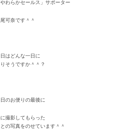
「やわらかセールス」サポーター
松尾可奈です＾＾
今日はどんな一日に
なりそうですか＾＾？
今日のお便りの最後に
母に撮影してもらった
父との写真をのせています＾＾