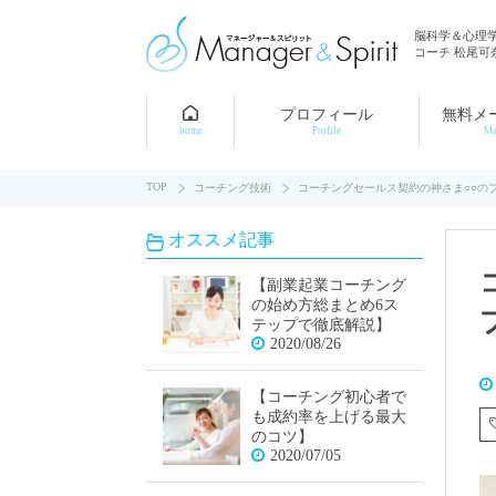
脳科学＆心理
コーチ 松尾可
プロフィール
無料メ
home
Profile
Ma
TOP
コーチング技術
コーチングセールス契約の神さま○○の
オススメ記事
【副業起業コーチング
の始め方総まとめ6ス
テップで徹底解説】
2020/08/26
【コーチング初心者で
も成約率を上げる最大
のコツ】
2020/07/05