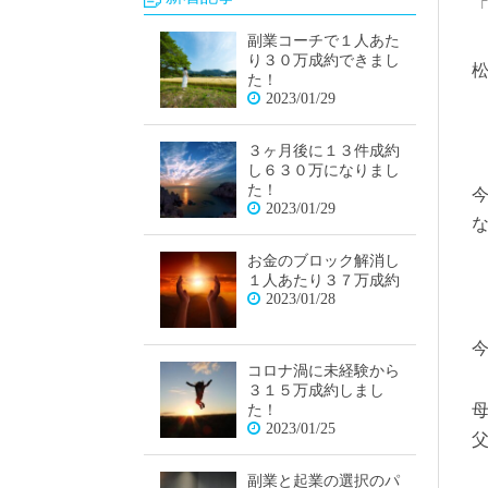
副業コーチで１人あた
り３０万成約できまし
た！
2023/01/29
３ヶ月後に１３件成約
し６３０万になりまし
た！
2023/01/29
お金のブロック解消し
１人あたり３７万成約
2023/01/28
コロナ渦に未経験から
３１５万成約しまし
た！
2023/01/25
副業と起業の選択のパ