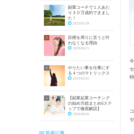
副業コーチで１人あた
り３０万成約できまし
た！
2023/01/29
目標を周りに言うと叶
わなくなる理由
2020/06/15
やりたい事を仕事にす
る４つのマトリックス
2019/02/25
【副業起業コーチング
の始め方総まとめ6ステ
ップで徹底解説】
2020/08/26
新着記事