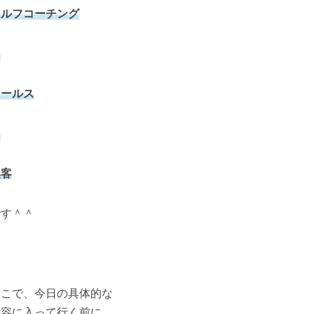
セルフコーチング
↓
セールス
↓
集客
です＾＾
そこで、今日の具体的な
内容に入って行く前に