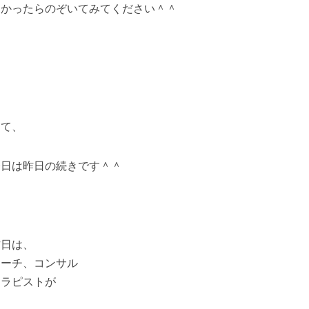
よかったらのぞいてみてください＾＾
さて、
今日は昨日の続きです＾＾
昨日は、
コーチ、コンサル
セラピストが