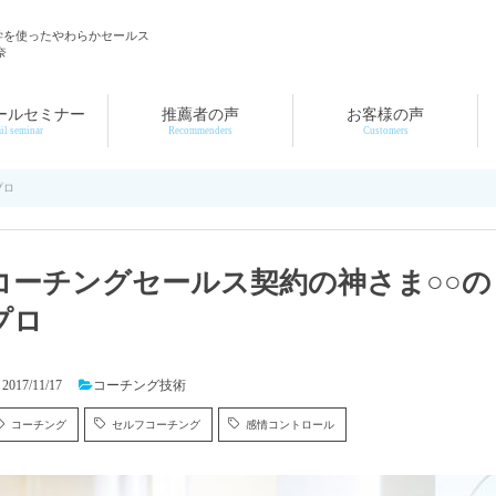
学を使ったやわらかセールス
奈
ールセミナー
推薦者の声
お客様の声
il seminar
Recommenders
Customers
プロ
コーチングセールス契約の神さま○○の
プロ
2017/11/17
コーチング技術
コーチング
セルフコーチング
感情コントロール