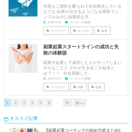
何度もご契約を断られて自信喪失している
人でも 結果が出せるようになる簡単でシ
ンプルなのに効果的な方...
2019/11/18
コーチング技術
コーチング
セールス
集客
副業起業スタートラインの成功と失
敗の体験談
副業や起業して成功した人がやってしまい
がちなことと それが引き起こす結末と
は？＾＾ 社会貢献した...
2019/11/17
コーチング技術
コーチング
副業
起業
1
2
3
4
5
6
…
37
次へ »
オススメ記事
【副業起業コーチングの始め方総まとめ6