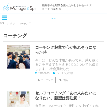
脳科学＆心理学を使ったやわらかセールス
コーチ 松尾可奈
menu
TOP
タグ ： コーチング
コーチング
コーチング起業で心が折れそうにな
った時
今日は、どんな体験があっても、乗り越え
る力を与えてもらえる〇〇についてお伝え
します。 社会貢献した...
2020/06/05
コーチング技術
コーチング
情熱
セルフコーチング「あの人みたいに
なりたい」願望は要注意！
今日は、あなたの「生産性」を上げてくれ