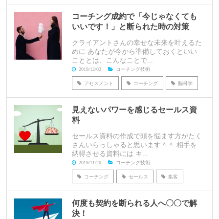
コーチング成約で「今じゃなくても
いいです！」と断られた時の対策
クライアントさんの幸せな未来を叶えるた
めに あなたが今から準備しておくといい
こととは、こんなことで...
2019/12/02
コーチング技術
アセスメント
コーチング
脳科学
見えないパワーを感じるセールス資
料
セールス資料の作成で頭を悩ます方がたく
さんいらっしゃると思います＾＾ 相手を
納得させる資料には キ...
2019/11/20
コーチング技術
コーチング
セールス
集客
何度も契約を断られる人へ〇〇で解
決！