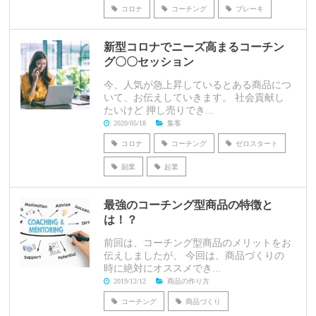
コロナ
コーチング
ブレーキ
新型コロナでニーズ高まるコーチン
グ〇〇セッション
今、人気が急上昇しているとある商品につ
いて、お伝えしていきます。 社会貢献し
たいけど 押し売りでき...
2020/05/18
集客
コロナ
コーチング
ゼロスタート
副業
起業
最強のコーチング型商品の特徴と
は！？
前回は、コーチング型商品のメリットをお
伝えしましたが、 今回は、商品づくりの
時に絶対にオススメでき...
2019/12/12
商品の作り方
コーチング
商品づくり