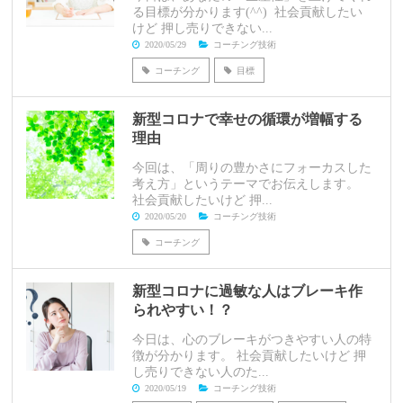
る目標が分かります(^^) 社会貢献したい
けど 押し売りできない...
2020/05/29
コーチング技術
コーチング
目標
新型コロナで幸せの循環が増幅する
理由
今回は、「周りの豊かさにフォーカスした
考え方」というテーマでお伝えします。
社会貢献したいけど 押...
2020/05/20
コーチング技術
コーチング
新型コロナに過敏な人はブレーキ作
られやすい！？
今日は、心のブレーキがつきやすい人の特
徴が分かります。 社会貢献したいけど 押
し売りできない人のた...
2020/05/19
コーチング技術