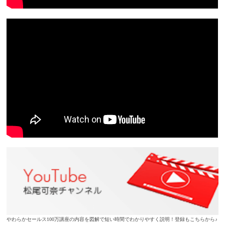
やわらかセールス100万講座の内容を図解で短い時間でわかりやすく説明！登録もこちらから♪