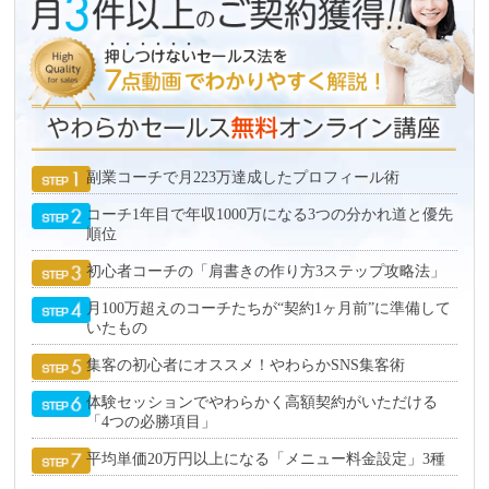
副業コーチで月223万達成したプロフィール術
コーチ1年目で年収1000万になる3つの分かれ道と優先
順位
初心者コーチの「肩書きの作り方3ステップ攻略法」
月100万超えのコーチたちが“契約1ヶ月前”に準備して
いたもの
集客の初心者にオススメ！やわらかSNS集客術
体験セッションでやわらかく高額契約がいただける
「4つの必勝項目」
平均単価20万円以上になる「メニュー料金設定」3種