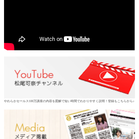
やわらかセールス100万講座の内容を図解で短い時間でわかりやすく説明！登録もこちらから♪