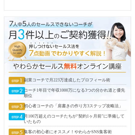
副業コーチで月223万達成したプロフィール術
コーチ1年目で年収1000万になる3つの分かれ道と優先
順位
初心者コーチの「肩書きの作り方3ステップ攻略法」
月100万超えのコーチたちが“契約1ヶ月前”に準備して
いたもの
集客の初心者にオススメ！やわらかSNS集客術