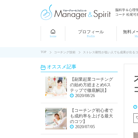
脳科学＆心理
コーチ 松尾可
プロフィール
無料メ
home
Profile
Ma
TOP
コーチング技術
ストレス耐性が低い人でも成果が出る
オススメ記事
【副業起業コーチング
の始め方総まとめ6ス
テップで徹底解説】
2020/08/26
【コーチング初心者で
も成約率を上げる最大
のコツ】
2020/07/05