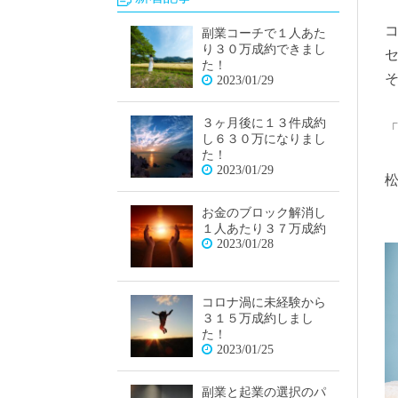
副業コーチで１人あた
り３０万成約できまし
た！
2023/01/29
３ヶ月後に１３件成約
し６３０万になりまし
た！
2023/01/29
松
お金のブロック解消し
１人あたり３７万成約
2023/01/28
コロナ渦に未経験から
３１５万成約しまし
た！
2023/01/25
副業と起業の選択のパ