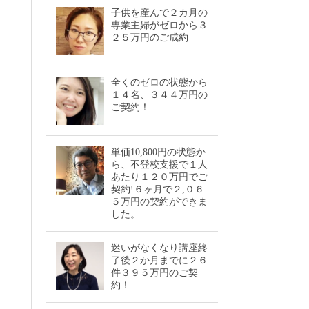
子供を産んで２カ月の
専業主婦がゼロから３
２５万円のご成約
全くのゼロの状態から
１４名、３４４万円の
ご契約！
単価10,800円の状態か
ら、不登校支援で１人
あたり１２０万円でご
契約!６ヶ月で２,０６
５万円の契約ができま
した。
迷いがなくなり講座終
了後２か月までに２６
件３９５万円のご契
約！