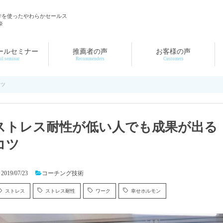
学を使ったやわらかセールス
奈
ールセミナー
推薦者の声
お客様の声
il seminar
Recommenders
Customers
コツ
ストレス耐性が低い人でも成果が出る
コツ
2019/07/23
コーチング技術
ストレス
ストレス耐性
ワーク
幸せホルモン