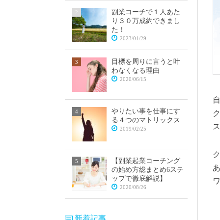
副業コーチで１人あた
り３０万成約できまし
た！
2023/01/29
目標を周りに言うと叶
わなくなる理由
2020/06/15
やりたい事を仕事にす
る４つのマトリックス
2019/02/25
【副業起業コーチング
の始め方総まとめ6ステ
ップで徹底解説】
2020/08/26
新着記事