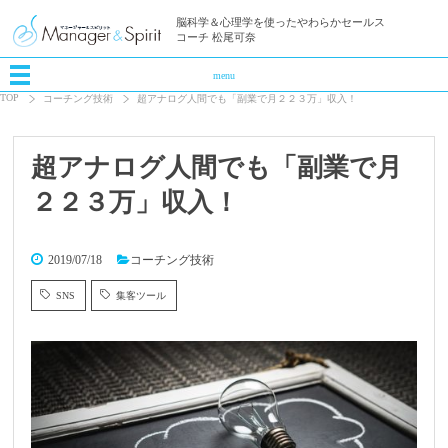
脳科学＆心理学を使ったやわらかセールス
コーチ 松尾可奈
menu
TOP
コーチング技術
超アナログ人間でも「副業で月２２３万」収入！
超アナログ人間でも「副業で月
２２３万」収入！
2019/07/18
コーチング技術
SNS
集客ツール