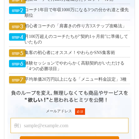
コーチ1年目で年収1000万になる3つの分かれ道と優先
順位
初心者コーチの「肩書きの作り方3ステップ攻略法」
月100万超えのコーチたちが“契約1ヶ月前”に準備して
いたもの
集客の初心者にオススメ！やわらかSNS集客術
体験セッションでやわらかく高額契約がいただける
「4つの必勝項目」
平均単価20万円以上になる「メニュー料金設定」3種
メールアドレス