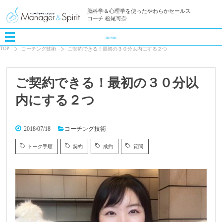
脳科学＆心理学を使ったやわらかセールス
コーチ 松尾可奈
menu
TOP
コーチング技術
ご契約できる！最初の３０分以内にする２つ
ご契約できる！最初の３０分以
内にする２つ
2018/07/18
コーチング技術
トーク手順
契約
成約
質問