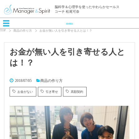
脳科学＆心理学を使ったやわらかセールス
コーチ 松尾可奈
menu
TOP
商品の作り方
お金が無い人を引き寄せる人とは！？
お金が無い人を引き寄せる人と
は！？
2018/07/05
商品の作り方
お金がない
引き寄せ
高額契約