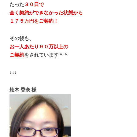
たった
３０日で
全く契約ができなかった状態から
１７５万円をご契約！
その後も、
お一人あたり９０万以上の
ご契約
をされています＾＾
↓↓↓
舩木 香奈 様