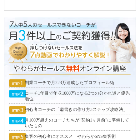
副業コーチで月223万達成したプロフィール術
コーチ1年目で年収1000万になる3つの分かれ道と優先
順位
初心者コーチの「肩書きの作り方3ステップ攻略法」
月100万超えのコーチたちが“契約1ヶ月前”に準備して
いたもの
集客の初心者にオススメ！やわらかSNS集客術