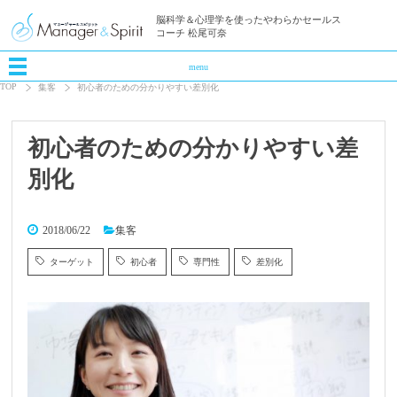
脳科学＆心理学を使ったやわらかセールス
コーチ 松尾可奈
menu
TOP
集客
初心者のための分かりやすい差別化
初心者のための分かりやすい差
別化
2018/06/22
集客
ターゲット
初心者
専門性
差別化