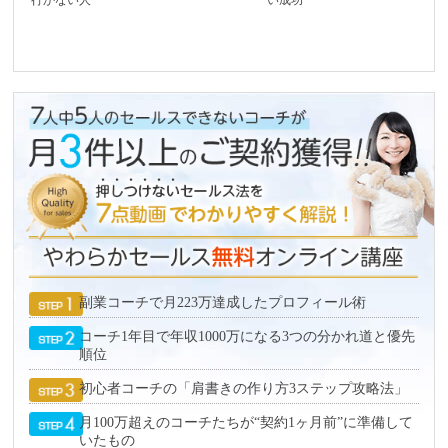
副業コーチで月223万達成したプロフィール術
コーチ1年目で年収1000万になる3つの分かれ道と優先
順位
初心者コーチの「肩書きの作り方3ステップ攻略法」
月100万超えのコーチたちが“契約1ヶ月前”に準備して
いたもの