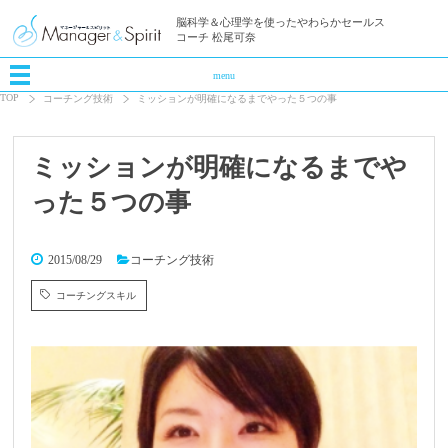
脳科学＆心理学を使ったやわらかセールス
コーチ 松尾可奈
menu
TOP
コーチング技術
ミッションが明確になるまでやった５つの事
ミッションが明確になるまでや
った５つの事
2015/08/29
コーチング技術
コーチングスキル