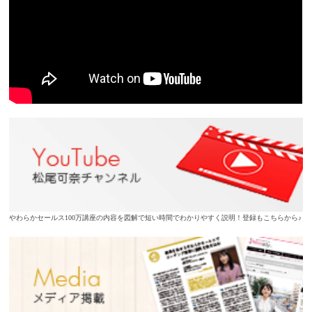
やわらかセールス100万講座の内容を図解で短い時間でわかりやすく説明！登録もこちらから♪