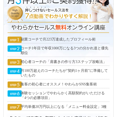
副業コーチで月223万達成したプロフィール術
コーチ1年目で年収1000万になる3つの分かれ道と優先
順位
初心者コーチの「肩書きの作り方3ステップ攻略法」
月100万超えのコーチたちが“契約1ヶ月前”に準備して
いたもの
集客の初心者にオススメ！やわらかSNS集客術
体験セッションでやわらかく高額契約がいただける
「4つの必勝項目」
平均単価20万円以上になる「メニュー料金設定」3種