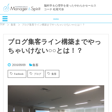
脳科学＆心理学を使ったやわらかセールス
コーチ 松尾可奈
menu
TOP
集客
ブログ集客ライン構築までやっちゃいけない○○とは！？
ブログ集客ライン構築までやっ
ちゃいけない○○とは！？
2016/09/09
集客
Facebook
ブログ
集客