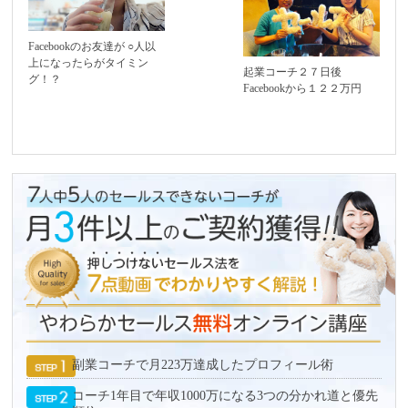
Facebookのお友達が ○人以
上になったらがタイミン
起業コーチ２７日後
グ！？
Facebookから１２２万円
副業コーチで月223万達成したプロフィール術
コーチ1年目で年収1000万になる3つの分かれ道と優先