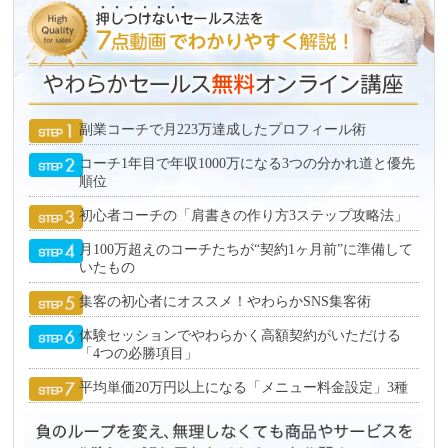
副業コーチで月223万達成したプロフィール術
コーチ1年目で年収1000万になる3つの分かれ道と優先
順位
初心者コーチの「肩書きの作り方3ステップ攻略法」
月100万超えのコーチたちが“契約1ヶ月前”に準備して
いたもの
集客の初心者にオススメ！やわらかSNS集客術
体験セッションでやわらかく高額契約がいただける
「4つの必勝項目」
平均単価20万円以上になる「メニュー料金設定」3種