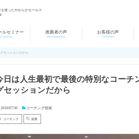
学を使ったやわらかセールス
奈
ールセミナー
推薦者の声
お客様の声
il seminar
Recommenders
Customers
ングセッションだから
今日は人生最初で最後の特別なコーチ
グセッションだから
2016/07/30
コーチング技術
コーチング
副業