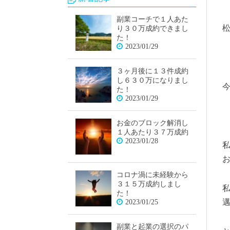
副業コーチで１人あた
り３０万成約できまし
た！
2023/01/29
３ヶ月後に１３件成約
し６３０万になりまし
た！
2023/01/29
お金のブロック解消し
１人あたり３７万成約
2023/01/28
コロナ渦に未経験から
３１５万成約しまし
た！
2023/01/25
副業と起業の選択のパ