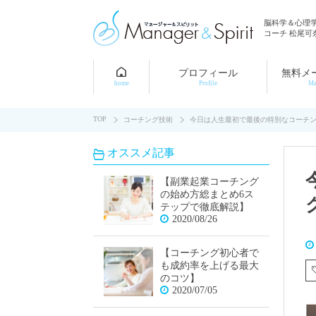
脳科学＆心理
コーチ 松尾可
プロフィール
無料メ
home
Profile
Ma
TOP
コーチング技術
今日は人生最初で最後の特別なコーチ
オススメ記事
【副業起業コーチング
の始め方総まとめ6ス
テップで徹底解説】
2020/08/26
【コーチング初心者で
も成約率を上げる最大
のコツ】
2020/07/05