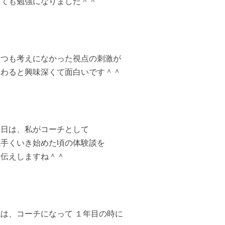
とても勉強になりました＾＾
いつも考えになかった視点の刺激が
加わると興味深くて面白いです＾＾
今日は、私がコーチとして
上手くいき始めた頃の体験談を
お伝えしますね＾＾
私は、コーチになって １年目の時に