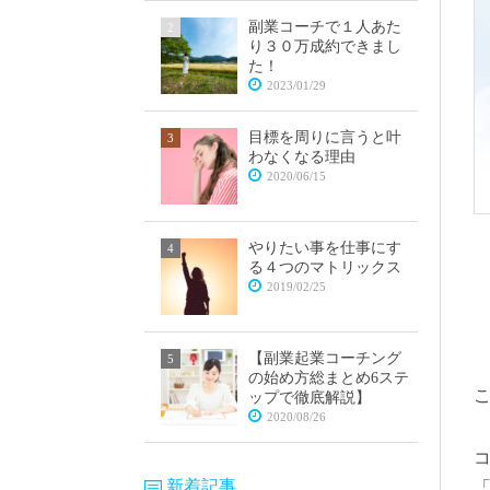
副業コーチで１人あた
り３０万成約できまし
た！
2023/01/29
目標を周りに言うと叶
わなくなる理由
2020/06/15
やりたい事を仕事にす
る４つのマトリックス
2019/02/25
【副業起業コーチング
の始め方総まとめ6ステ
ップで徹底解説】
2020/08/26
新着記事