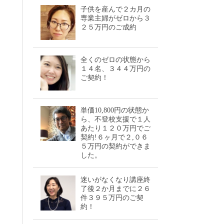
子供を産んで２カ月の
専業主婦がゼロから３
２５万円のご成約
全くのゼロの状態から
１４名、３４４万円の
ご契約！
単価10,800円の状態か
ら、不登校支援で１人
あたり１２０万円でご
契約!６ヶ月で２,０６
５万円の契約ができま
した。
迷いがなくなり講座終
了後２か月までに２６
件３９５万円のご契
約！