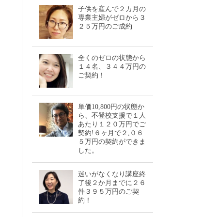
子供を産んで２カ月の
専業主婦がゼロから３
２５万円のご成約
全くのゼロの状態から
１４名、３４４万円の
ご契約！
単価10,800円の状態か
ら、不登校支援で１人
あたり１２０万円でご
契約!６ヶ月で２,０６
５万円の契約ができま
した。
迷いがなくなり講座終
了後２か月までに２６
件３９５万円のご契
約！