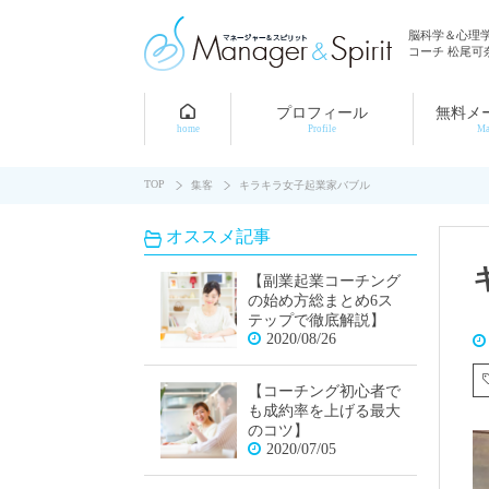
脳科学＆心理
コーチ 松尾可
プロフィール
無料メ
home
Profile
Ma
TOP
集客
キラキラ女子起業家バブル
オススメ記事
【副業起業コーチング
の始め方総まとめ6ス
テップで徹底解説】
2020/08/26
【コーチング初心者で
も成約率を上げる最大
のコツ】
2020/07/05