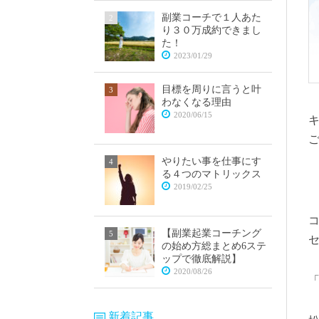
副業コーチで１人あた
り３０万成約できまし
た！
2023/01/29
目標を周りに言うと叶
わなくなる理由
2020/06/15
やりたい事を仕事にす
る４つのマトリックス
2019/02/25
【副業起業コーチング
の始め方総まとめ6ステ
ップで徹底解説】
2020/08/26
新着記事