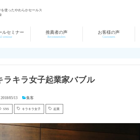
学を使ったやわらかセールス
奈
ールセミナー
推薦者の声
お客様の声
il seminar
Recommenders
Customers
キラキラ女子起業家バブル
2018/05/13
集客
SNS
キラキラ女子
起業