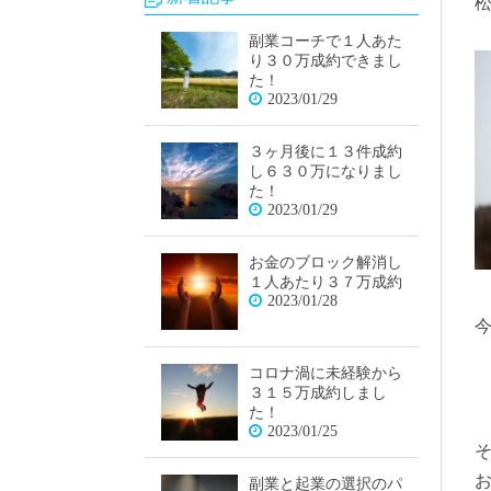
副業コーチで１人あた
り３０万成約できまし
た！
2023/01/29
３ヶ月後に１３件成約
し６３０万になりまし
た！
2023/01/29
お金のブロック解消し
１人あたり３７万成約
2023/01/28
コロナ渦に未経験から
３１５万成約しまし
た！
2023/01/25
副業と起業の選択のパ