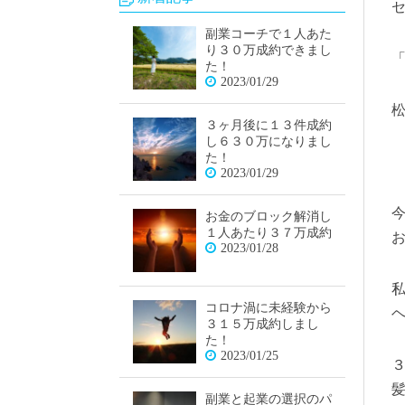
副業コーチで１人あた
り３０万成約できまし
た！
2023/01/29
３ヶ月後に１３件成約
し６３０万になりまし
た！
2023/01/29
お金のブロック解消し
１人あたり３７万成約
2023/01/28
コロナ渦に未経験から
３１５万成約しまし
た！
2023/01/25
副業と起業の選択のパ