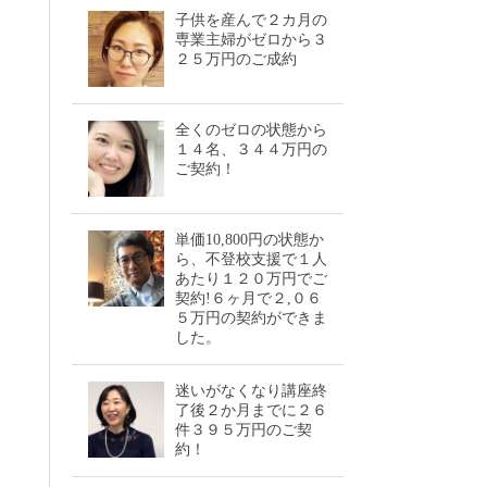
子供を産んで２カ月の
専業主婦がゼロから３
２５万円のご成約
全くのゼロの状態から
１４名、３４４万円の
ご契約！
単価10,800円の状態か
ら、不登校支援で１人
あたり１２０万円でご
契約!６ヶ月で２,０６
５万円の契約ができま
した。
迷いがなくなり講座終
了後２か月までに２６
件３９５万円のご契
約！