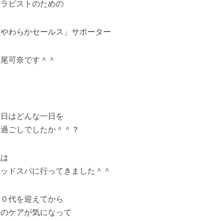
セラピストのための
「やわらかセールス」サポーター
松尾可奈です＾＾
今日はどんな一日を
お過ごしでしたか＾＾？
私は
ヘッドスパに行ってきました＾＾
３０代を迎えてから
髪のケアが気になって