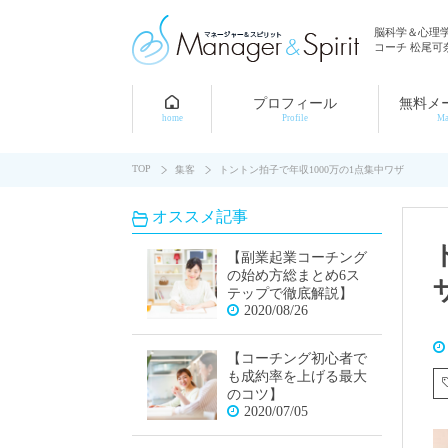
脳科学＆心理
コーチ 松尾可
プロフィール
無料メ
home
Profile
Ma
TOP
集客
トントン拍子で年収1000万の1点集中ワザ
オススメ記事
【副業起業コーチング
の始め方総まとめ6ス
テップで徹底解説】
2020/08/26
【コーチング初心者で
も成約率を上げる最大
のコツ】
2020/07/05