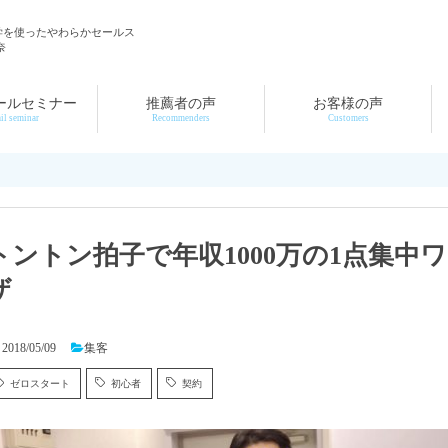
学を使ったやわらかセールス
奈
ールセミナー
推薦者の声
お客様の声
il seminar
Recommenders
Customers
トントン拍子で年収1000万の1点集中ワ
ザ
2018/05/09
集客
ゼロスタート
初心者
契約