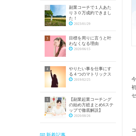
副業コーチで１人あた
り３０万成約できまし
た！
2023/01/29
目標を周りに言うと叶
わなくなる理由
2020/06/15
やりたい事を仕事にす
る４つのマトリックス
2019/02/25
【副業起業コーチング
の始め方総まとめ6ステ
ップで徹底解説】
2020/08/26
新着記事