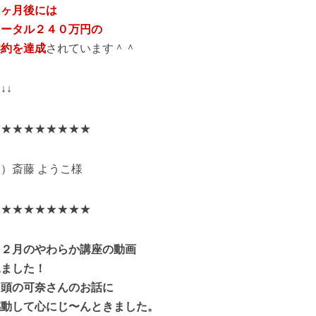
４ヶ月後には
トータル２４０万円の
契約を達成
されています＾＾
↓↓↓
★★★★★★★★★
）斎藤 ようこ様
★★★★★★★★★
１２月のやわらか講座の動画
見ました！
冒頭の可奈さんのお話に
感動して心にじ〜んときました。