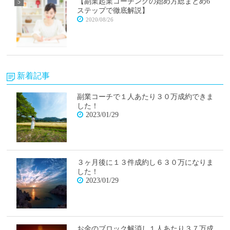
【副業起業コーチングの始め方総まとめ6
ステップで徹底解説】
2020/08/26
新着記事
副業コーチで１人あたり３０万成約できま
した！
2023/01/29
３ヶ月後に１３件成約し６３０万になりま
した！
2023/01/29
お金のブロック解消し１人あたり３７万成