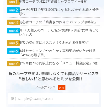
副業コーチで月223万達成したプロフィール術
コーチ1年目で年収1000万になる3つの分かれ道と優先
順位
初心者コーチの「肩書きの作り方3ステップ攻略法」
月100万超えのコーチたちが“契約1ヶ月前”に準備して
いたもの
集客の初心者にオススメ！やわらかSNS集客術
体験セッションでやわらかく高額契約がいただける
「4つの必勝項目」
平均単価20万円以上になる「メニュー料金設定」3種
メールアドレス