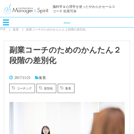
脳科学＆心理学を使ったやわらかセールス
コーチ 松尾可奈
menu
TOP
集客
副業コーチのためのかんたん２段階の差別化
副業コーチのためのかんたん２
段階の差別化
2017/11/21
集客
コーチング
差別化
集客