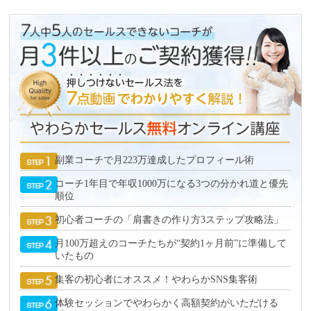
副業コーチで月223万達成したプロフィール術
コーチ1年目で年収1000万になる3つの分かれ道と優先
順位
初心者コーチの「肩書きの作り方3ステップ攻略法」
月100万超えのコーチたちが“契約1ヶ月前”に準備して
いたもの
集客の初心者にオススメ！やわらかSNS集客術
体験セッションでやわらかく高額契約がいただける