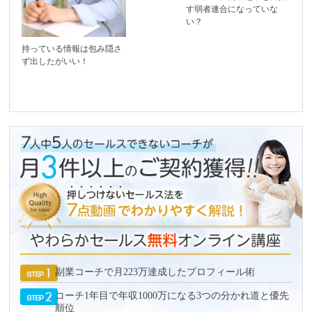
す弱者連合になっていな
い？
持っている情報は包み隠さ
ず出したがいい！
副業コーチで月223万達成したプロフィール術
コーチ1年目で年収1000万になる3つの分かれ道と優先
順位