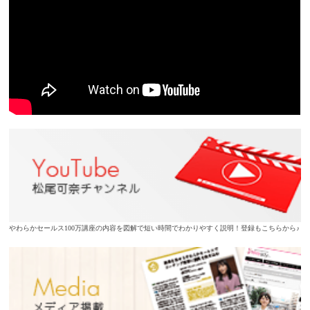
やわらかセールス100万講座の内容を図解で短い時間でわかりやすく説明！登録もこちらから♪