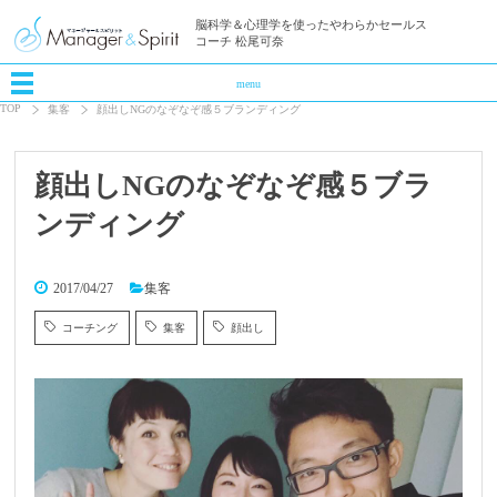
脳科学＆心理学を使ったやわらかセールス
コーチ 松尾可奈
menu
TOP
集客
顔出しNGのなぞなぞ感５ブランディング
顔出しNGのなぞなぞ感５ブラ
ンディング
2017/04/27
集客
コーチング
集客
顔出し