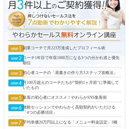
副業コーチで月223万達成したプロフィール術
コーチ1年目で年収1000万になる3つの分かれ道と優先
順位
初心者コーチの「肩書きの作り方3ステップ攻略法」
月100万超えのコーチたちが“契約1ヶ月前”に準備して
いたもの
集客の初心者にオススメ！やわらかSNS集客術
体験セッションでやわらかく高額契約がいただける
「4つの必勝項目」
平均単価20万円以上になる「メニュー料金設定」3種